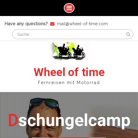
Skip
Have any questions?
mail@wheel-of-time.com
to
Search
content
for:
Wheel of time
Fernreisen mit Motorrad
Dschungelcamp