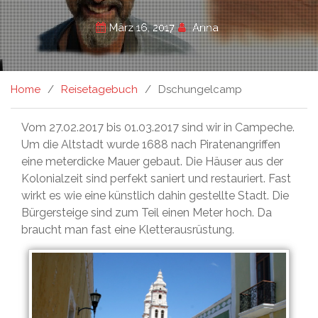
März 16, 2017
Anna
Home
Reisetagebuch
Dschungelcamp
Vom 27.02.2017 bis 01.03.2017 sind wir in Campeche.
Um die Altstadt wurde 1688 nach Piratenangriffen
eine meterdicke Mauer gebaut. Die Häuser aus der
Kolonialzeit sind perfekt saniert und restauriert. Fast
wirkt es wie eine künstlich dahin gestellte Stadt. Die
Bürgersteige sind zum Teil einen Meter hoch. Da
braucht man fast eine Kletterausrüstung.