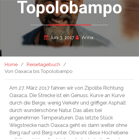
Topolobampo
Juni 3, 2017
Anna
Home
Reisetagebuch
Von Oaxaca bis Topolobampo
Am 27. März 2017 fahren wir von Zipolite Richtung
Oaxaca. Die Strecke ist ein Genuss. Kurve an Kurve
durch die Berge, wenig Verkehr und griffiger Asphalt
durch wunderschöne Natur. Das alles bei
angenehmen Temperaturen. Das letzte Stück
Wegstrecke nach Oaxaca geht es dann weiter ohne
Berg rauf und Berg runter. Obwohl diese Hochebene