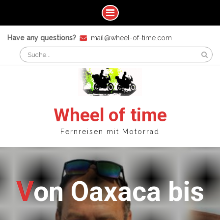
Skip
Have any questions?
mail@wheel-of-time.com
to
Search
content
for:
Wheel of time
Fernreisen mit Motorrad
Von Oaxaca bis