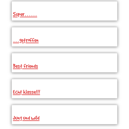
Super……
…getroffen
Best friends
Echt klasse!!!
Jung und wild