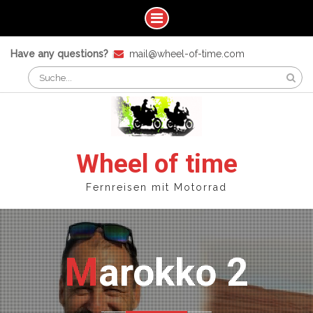
Skip
Have any questions?
mail@wheel-of-time.com
to
Search
content
for:
Wheel of time
Fernreisen mit Motorrad
Marokko 2