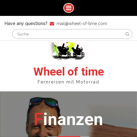
Skip
Have any questions?
mail@wheel-of-time.com
to
Search
content
for:
Wheel of time
Fernreisen mit Motorrad
Finanzen