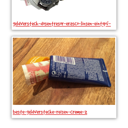
geldversteck-dosentresor-erasco-linsen-eintopf-
1723817_1723817-sp24_1_720x600
beste-geldverstecke-reisen-creme-2